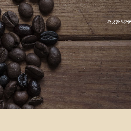
깨끗한 먹거