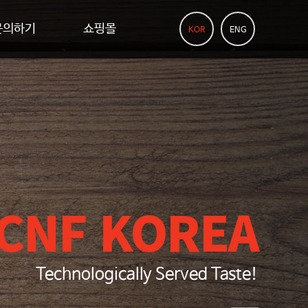
문의하기
쇼핑몰
KOR
ENG
CNF KOREA
Technologically Served Taste!